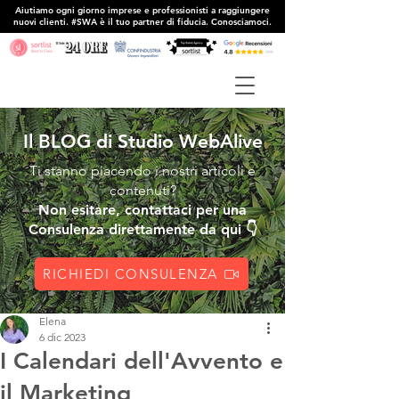
Aiutiamo ogni giorno imprese e professionisti a raggiungere
nuovi clienti. #SWA è il tuo partner di fiducia. Conosciamoci.
Il BLOG di Studio WebAlive
Ti stanno piacendo i nostri articoli e
contenuti?
Non esitare, contattaci per una
Consulenza direttamente da qui 👇
RICHIEDI CONSULENZA
Elena
6 dic 2023
I Calendari dell'Avvento e
il Marketing