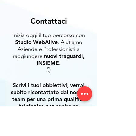
Contattaci
Inizia oggi il tuo percorso con
Studio WebAlive
.
Aiutiamo
Aziende e Professionisti a
nuovi traguardi,
raggiungere
INSIEME
.
👇
Scrivi i tuoi obbiettivi, verrai
subito ricontattato dal nostro
team per una prima qualifica
telefonica per capire se
possiamo lavorare insieme.