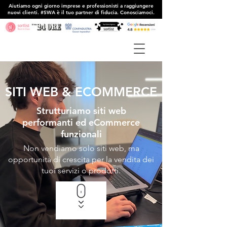
Aiutiamo ogni giorno imprese e professionisti a raggiungere
nuovi clienti. #SWA è il tuo partner di fiducia. Conosciamoci.
SITI WEB & ECOMMERCE
Strutturiamo siti web
performanti ed eCommerce
funzionali
Non vendiamo solo siti web, ma
opportunità di crescita per la vendita dei
tuoi servizi o prodotti.