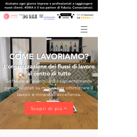
Aiutiamo ogni giorno imprese e professionisti a raggiungere
nuovi clienti. #SWA è il tuo partner di fiducia. Conosciamoci.
COME LAVORIAMO?
L'organizzazione dei flussi di lavoro
al centro di tutto
Software all'avanguardia sapientemente
personalizzati su misura per ottimizzare il
lavoro e mirare all'eccellenza.
Scopri di più