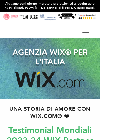
Aiutiamo ogni giorno imprese e professionisti a raggiungere
nuovi clienti. #SWA è il tuo partner di fiducia. Conosciamoci.
AGENZIA WIX® PER
L'ITALIA
UNA STORIA DI AMORE CON
WIX.COM® ❤️
Testimonial Mondiali