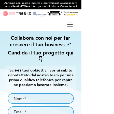
Aiutiamo ogni giorno imprese e professionisti a raggiungere
nuovi clienti. #SWA è il tuo partner di fiducia. Conosciamoci.
Collabora con noi per far
crescere il tuo business 📈
Candida il tuo progetto qui
👇
Scrivi i tuoi obbiettivi, verrai subito
ricontattato dal nostro team per una
prima qualifica telefonica per capire
se possiamo lavorare insieme.