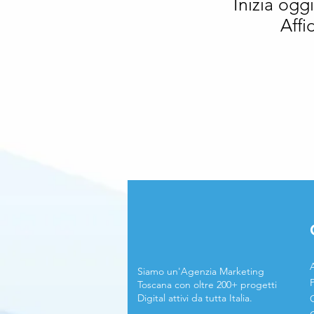
Inizia oggi
Affi
A
Siamo un'Agenzia Marketing
Toscana con oltre 200+ progetti
Digital attivi da tutta Italia.