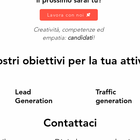
Il prossimo sarai tu?
Lavora con noi
Creatività, competenze ed
empatia:
candidati
!
ostri obiettivi per la tua atti
Lead
Traffic
Generation
generation
Contattaci