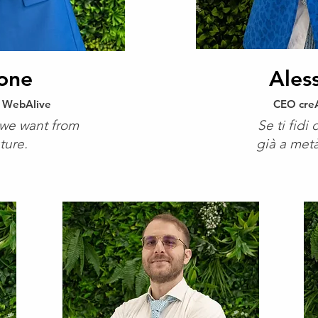
one
Ales
 WebAlive
CEO creA
 we want from
Se ti fidi 
ture.
già a metà