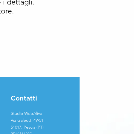
 i dettagli.
tore.
Contatti
Studio WebAlive
Via Galeotti 49/51
51017, Pescia (PT)
3516414237