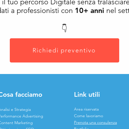
 il tuo percorso Digitale senza tralasciare
dati a professionisti con
10+ anni
nel set
👇
Richiedi preventivo
Cosa facciamo
Link utili
Area riservata
nalisi e Strategia
Come lavoriamo
Performance Advertising
Prenota una consulenza
Content Marketing
Portfolio