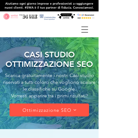
Aiutiamo ogni giorno imprese e professionisti a raggiungere
nuovi clienti. #SWA è il tuo partner di fiducia. Conosciamoci.
CASI STUDIO
OTTIMIZZAZIONE SEO
Scarica gratuitamente i nostri Casi studio
riservati a tutti coloro che vogliono scalare
le classifiche su Google.
Vorresti apparire tra i primi risultati?
Ottimizzazione SEO