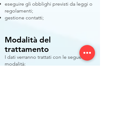
eseguire gli obblighi previsti da leggi o
regolamenti;
gestione contatti;
Modalità del
trattamento
I dati verranno trattati con le seguenti
modalità:
raccolta dati con modalità single-opt, in
apposito database;
registrazione ed elaborazione su
supporto cartaceo e/o magnetico;
organizzazione degli archivi in forma
prevalentemente automatizzata, ai sensi
del Disciplinare Tecnico in materia di
misure minime di sicurezza, Allegato B
del Codice della Privacy.