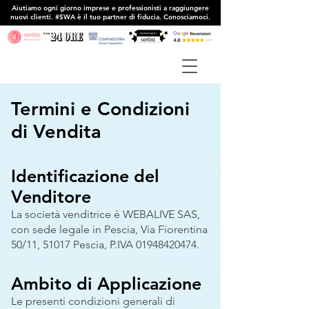
Aiutiamo ogni giorno imprese e professionisti a raggiungere
nuovi clienti. #SWA è il tuo partner di fiducia. Conosciamoci.
Termini e Condizioni
di Vendita
Identificazione del
Venditore
La società venditrice è WEBALIVE SAS,
con sede legale in Pescia, Via Fiorentina
50/11, 51017 Pescia, P.IVA
01948420474
.
Ambito di Applicazione
Le presenti condizioni generali di