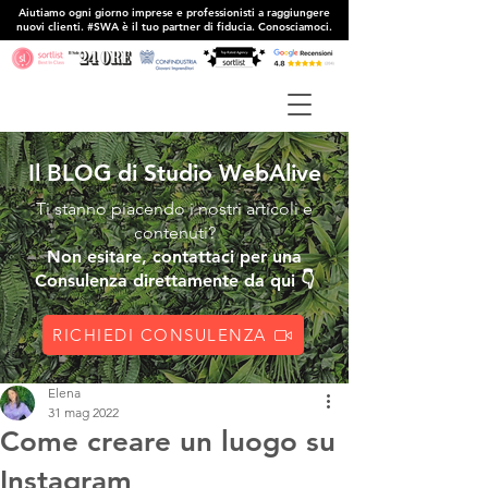
Aiutiamo ogni giorno imprese e professionisti a raggiungere
nuovi clienti. #SWA è il tuo partner di fiducia. Conosciamoci.
Il BLOG di Studio WebAlive
Ti stanno piacendo i nostri articoli e
contenuti?
Non esitare, contattaci per una
Consulenza direttamente da qui 👇
RICHIEDI CONSULENZA
Elena
31 mag 2022
Come creare un luogo su
Instagram