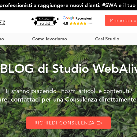
rofessionisti a raggiungere nuovi clienti. #SWA è il tuo 
Prenota co
mo
Come lavoriamo
Casi Studio
l BLOG di Studio WebAli
Ti stanno piacendo i nostri articoli e contenuti?
are, contattaci per una Consulenza direttamente 
RICHIEDI CONSULENZA