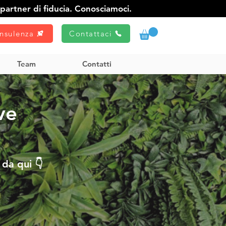
partner di fiducia. Conosciamoci.
nsulenza
Contattaci
Team
Contatti
ve
da qui 👇