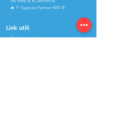
Siti Web & eCommerce
🔥 1° Agenzia Partner WIX ®
Link utili
Area riservata
Come lavoriamo
Prenota una consulenza
Portfolio
Recensioni
Team
Blog
Contatti
Contatti
Studio WebAlive
Via Galeotti 49/51
51017, Pescia (PT)