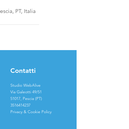
cia, PT, Italia
Contatti
Studio WebAlive
Via Galeotti 49/51
51017, Pescia (PT)
3516414237
Privacy & Cookie Policy