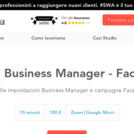
rofessionisti a raggiungere nuovi clienti. #SWA è il tuo 
Prenota co
mo
Come lavoriamo
Casi Studio
i Business Manager - F
elle impostazioni Business Manager e campagne Fa
180
euro
15 minuti
1
180 €
Zoom | Google Meet
5
m
i