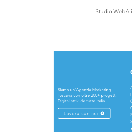
Studio WebAliv
A
Siamo un'Agenzia Marketing
Toscana con oltre 200+ progetti
Digital attivi da tutta Italia.
Lavora con noi