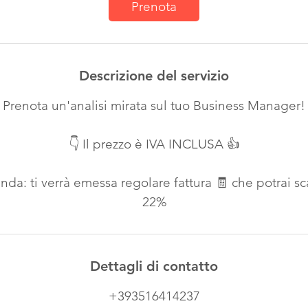
Prenota
n
u
t
i
Descrizione del servizio
Prenota un'analisi mirata sul tuo Business Manager!
👇 Il prezzo è IVA INCLUSA 👍
nda: ti verrà emessa regolare fattura 🧾 che potrai sc
22%
Dettagli di contatto
+393516414237