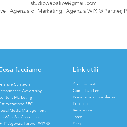
studiowebalive@gmail.com
e | Agenzia di Marketing | Agenzia WIX ® Partner, Pes
Cosa facciamo
Link utili
Area riservata
nalisi e Strategia
Come lavoriamo
Performance Advertising
Prenota una consulenza
Content Marketing
Portfolio
Ottimizzazione SEO
Recensioni
Social Media Management
Team
Siti Web & eCommerce
Blog
🔥 1° Agenzia Partner WIX ®