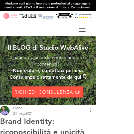
Aiutiamo ogni giorno imprese e professionisti a raggiungere
nuovi clienti. #SWA è il tuo partner di fiducia. Conosciamoci.
Il BLOG di Studio WebAlive
Ti stanno piacendo i nostri articoli e
contenuti?
Non esitare, contattaci per una
Consulenza direttamente da qui 👇
RICHIEDI CONSULENZA
Elena
24 mag 2021
Brand Identity:
riconoscibilità e unicità