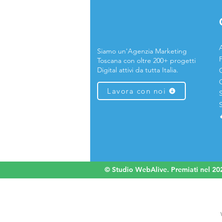
A
Siamo un'Agenzia Marketing
Toscana con oltre 200+ progetti
Digital attivi da tutta Italia.
Lavora con noi
© Studio WebAlive. Premiati nel 202