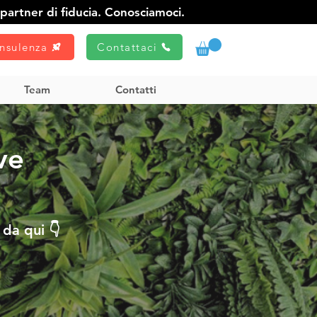
partner di fiducia. Conosciamoci.
nsulenza
Contattaci
Team
Contatti
ve
da qui 👇