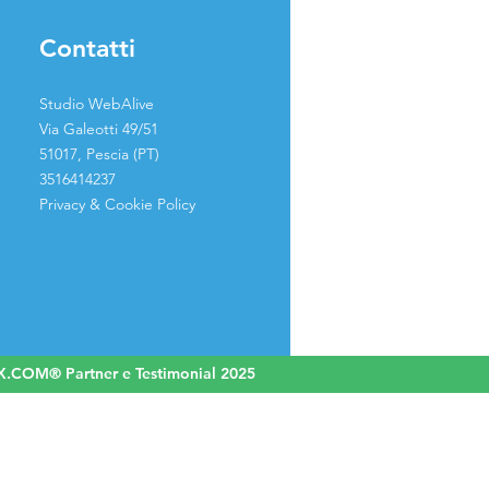
Contatti
Studio WebAlive
Via Galeotti 49/51
51017, Pescia (PT)
3516414237
Privacy & Cookie Policy
WIX.COM® Partner e Testimonial 2025