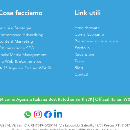
Cosa facciamo
Link utili
Area riservata
nalisi e Strategia
Come lavoriamo
Performance Advertising
Prenota una consulenza
Content Marketing
Portfolio
Ottimizzazione SEO
Recensioni
Social Media Management
Team
Siti Web & eCommerce
Blog
🔥 1° Agenzia Partner WIX ®
Contatti
4 come Agenzia Italiana Best Rated su Sortlist® | Official Italian 
WEBALIVE Sas | C.F. P.I IT01948420474 | Via Leopoldo Galeotti, 49/51 Pescia (PT) 51017
© 2017 - 2025 by Studio WebAlive®. Tutti i diritti riservati - M5UXCR1