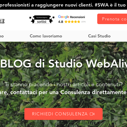
rofessionisti a raggiungere nuovi clienti. #SWA è il tuo 
Prenota co
mo
Come lavoriamo
Casi Studio
l BLOG di Studio WebAli
Ti stanno piacendo i nostri articoli e contenuti?
are, contattaci per una Consulenza direttamente 
RICHIEDI CONSULENZA