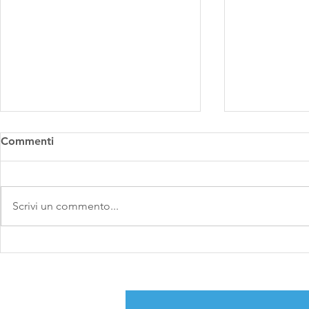
Commenti
Scrivi un commento...
WMF - We Make Future
Sottotitoli 
2024: la nostra esperienza a
novità che m
BolognaFiere
reel