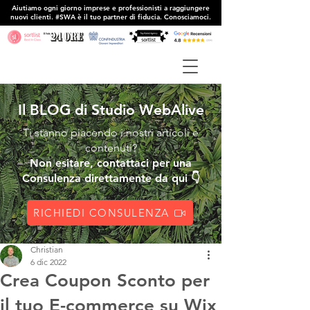
Aiutiamo ogni giorno imprese e professionisti a raggiungere
nuovi clienti. #SWA è il tuo partner di fiducia. Conosciamoci.
Il BLOG di Studio WebAlive
Ti stanno piacendo i nostri articoli e
contenuti?
Non esitare, contattaci per una
Consulenza direttamente da qui 👇
RICHIEDI CONSULENZA
Christian
6 dic 2022
Crea Coupon Sconto per
il tuo E-commerce su Wix