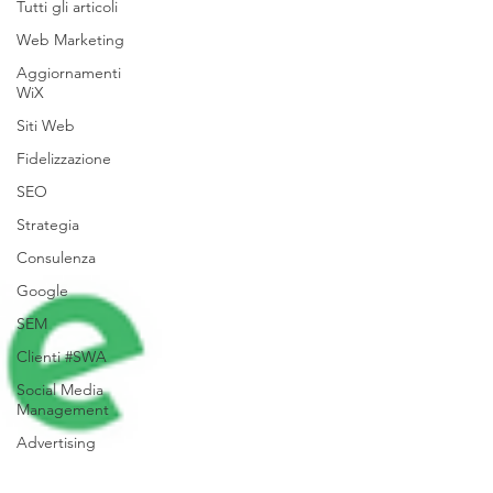
Tutti gli articoli
Web Marketing
Aggiornamenti
WiX
Siti Web
Fidelizzazione
SEO
Strategia
Consulenza
Google
SEM
Clienti #SWA
Social Media
Management
Advertising