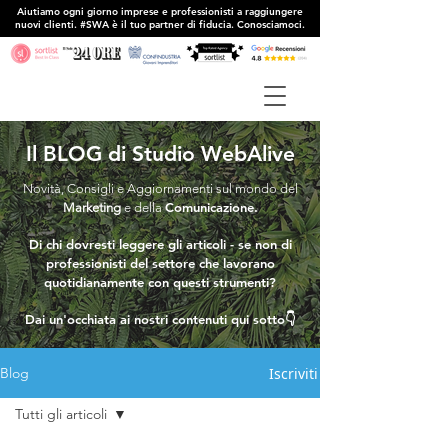
Aiutiamo ogni giorno imprese e professionisti a raggiungere
nuovi clienti. #SWA è il tuo partner di fiducia. Conosciamoci.
Il BLOG di Studio WebAlive
Novità, Consigli e Aggiornamenti sul mondo del
Comunicazione.
Marketing
e della
Di chi dovresti leggere gli articoli - se non di
professionisti del settore che lavorano
quotidianamente con questi strumenti?
Dai un'occhiata ai nostri contenuti qui sotto👇
Iscriviti
Blog
Tutti gli articoli