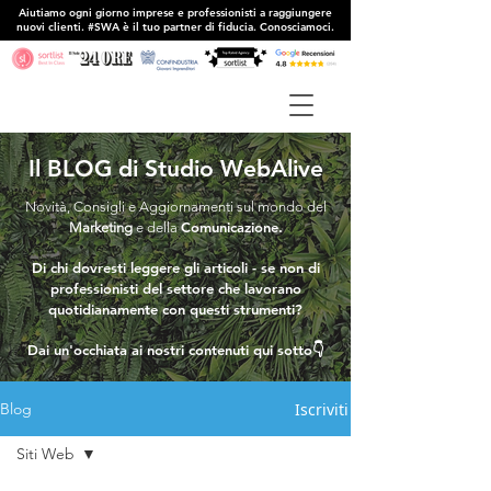
Aiutiamo ogni giorno imprese e professionisti a raggiungere
nuovi clienti. #SWA è il tuo partner di fiducia. Conosciamoci.
Il BLOG di Studio WebAlive
Novità, Consigli e Aggiornamenti sul mondo del
Comunicazione.
Marketing
e della
Di chi dovresti leggere gli articoli - se non di
professionisti del settore che lavorano
quotidianamente con questi strumenti?
Dai un'occhiata ai nostri contenuti qui sotto👇
Iscriviti
Blog
Siti Web