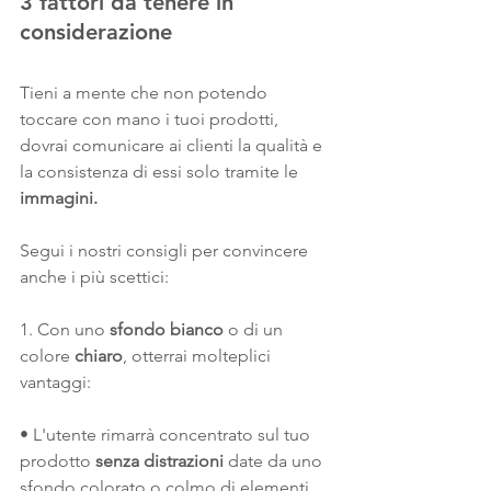
3 fattori da tenere in 
considerazione
Tieni a mente che non potendo 
toccare con mano i tuoi prodotti, 
dovrai comunicare ai clienti la qualità e 
la consistenza di essi solo tramite le 
immagini. 
Segui i nostri consigli per convincere 
anche i più scettici:
1. Con uno 
sfondo bianco 
o di un 
colore 
chiaro
,
otterrai molteplici 
vantaggi:
• L'utente rimarrà concentrato sul tuo 
prodotto
 senza distrazioni 
date da uno 
sfondo colorato o colmo di elementi