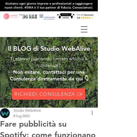
Aiutiamo ogni giorno imprese e professionisti a raggiungere
nuovi clienti. #SWA è il tuo partner di fiducia. Conosciamoci.
Il BLOG di Studio WebAlive
Ti stanno piacendo i nostri articoli e
contenuti?
Non esitare, contattaci per una
Consulenza direttamente da qui 👇
RICHIEDI CONSULENZA
Studio WebAlive
8 lug 2022
Fare pubblicità su
Spotify: come funzionano