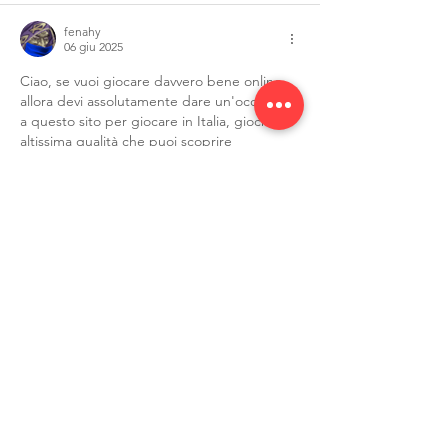
fenahy
06 giu 2025
Ciao, se vuoi giocare davvero bene online 
allora devi assolutamente dare un'occhiata 
a questo sito per giocare in Italia, giochi di 
altissima qualità che puoi scoprire 
https://wildtokyo-casino.it/
, ti consiglio di 
provarli tutti, perché io stesso ho passato 
molto tempo a giocare qui, quindi ti 
consiglio questo progetto.
Mi piace
Толя Мендус
25 ott 2024
Il casinò italiano 
https://gomblingo-
casino.com/
 soddisfa con un'ampia 
selezione di giochi e la possibilità di godere 
dell'atmosfera di un vero casinò senza 
uscire di casa. Ci sono piaciuti soprattutto i 