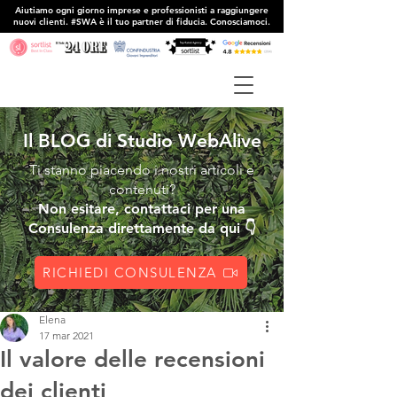
Aiutiamo ogni giorno imprese e professionisti a raggiungere
nuovi clienti. #SWA è il tuo partner di fiducia. Conosciamoci.
Il BLOG di Studio WebAlive
Ti stanno piacendo i nostri articoli e
contenuti?
Non esitare, contattaci per una
Consulenza direttamente da qui 👇
RICHIEDI CONSULENZA
Elena
17 mar 2021
Il valore delle recensioni
dei clienti