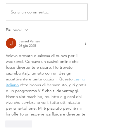
Scrivi un commento...
Più nuovi
Ecco come cambia il lavoro:
sarà Smart Working
Jamiel Vanser
08 giu 2025
Volevo provare qualcosa di nuovo per il 
weekend. Cercavo un casinò online che 
fosse divertente e sicuro. Ho trovato 
cazimbo italy, un sito con un design 
accattivante e tante opzioni. Questo 
casinò 
italiano
 offre bonus di benvenuto, giri gratis 
e un programma VIP che ti dà vantaggi. 
Hanno slot machine, roulette e giochi dal 
vivo che sembrano veri, tutto ottimizzato 
per smartphone. Mi è piaciuto perché mi 
ha offerto un’esperienza fluida e divertente.
Mi piace