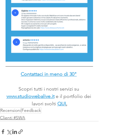
Contattaci in meno di 30"
Scopri tutti i nostri servizi su 
www.studiowebalive.it
e il portfolio dei 
lavori svolti 
QUI
.
Recensioni
Feedback
Clienti #SWA