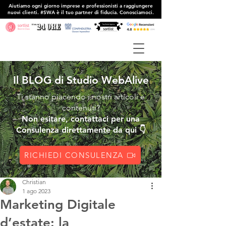
Aiutiamo ogni giorno imprese e professionisti a raggiungere
nuovi clienti. #SWA è il tuo partner di fiducia. Conosciamoci.
Il BLOG di Studio WebAlive
Ti stanno piacendo i nostri articoli e
contenuti?
Non esitare, contattaci per una
Consulenza direttamente da qui 👇
RICHIEDI CONSULENZA
Christian
1 ago 2023
Marketing Digitale
d’estate: la