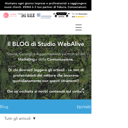
Aiutiamo ogni giorno imprese e professionisti a raggiungere
nuovi clienti. #SWA è il tuo partner di fiducia. Conosciamoci.
Il BLOG di Studio WebAlive
Novità, Consigli e Aggiornamenti sul mondo del
Comunicazione.
Marketing
e della
Di chi dovresti leggere gli articoli - se non di
professionisti del settore che lavorano
quotidianamente con questi strumenti?
Dai un'occhiata ai nostri contenuti qui sotto👇
Iscriviti
Blog
Tutti gli articoli