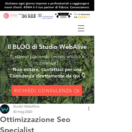
Aiutiamo ogni giorno imprese e professionisti a raggiungere
nuovi clienti. #SWA è il tuo partner di fiducia. Conosciamoci.
Il BLOG di Studio WebAlive
Ti stanno piacendo i nostri articoli e
contenuti?
Non esitare, contattaci per una
Consulenza direttamente da qui 👇
RICHIEDI CONSULENZA
Studio WebAlive
30 mag 2020
Ottimizzazione Seo
Specialist