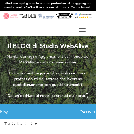
Aiutiamo ogni giorno imprese e professionisti a raggiungere
nuovi clienti. #SWA è il tuo partner di fiducia. Conosciamoci.
Il BLOG di Studio WebAlive
Novità, Consigli e Aggiornamenti sul mondo del
Comunicazione.
Marketing
e della
Di chi dovresti leggere gli articoli - se non di
professionisti del settore che lavorano
quotidianamente con questi strumenti?
Dai un'occhiata ai nostri contenuti qui sotto👇
Iscriviti
Blog
Tutti gli articoli