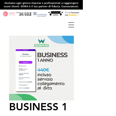
Aiutiamo ogni giorno imprese e professionisti a raggiungere
nuovi clienti. #SWA è il tuo partner di fiducia. Conosciamoci.
BUSINESS 1