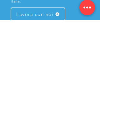
Italia.
Lavora con noi
Cosa facciamo
Analisi e Strategia
Performance Advertising
Content Marketing
Ottimizzazione SEO
Social Media Management
Siti Web & eCommerce
🔥 1° Agenzia Partner WIX ®
Link utili
Area riservata
Come lavoriamo
Prenota una consulenza