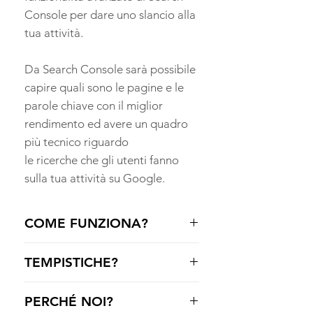
Console per dare uno slancio alla
tua attività.
Da Search Console sarà possibile
capire quali sono le pagine e le
parole chiave con il miglior
rendimento ed avere un quadro
più tecnico riguardo
le ricerche che gli utenti fanno
sulla tua attività su Google.
COME FUNZIONA?
Ricevuto l'ordine segui il link per
TEMPISTICHE?
ricevere la fattura elettronica.
Il primo giorno lavorativo
Generalmente
queste sono le
PERCHÉ NOI?
successivo all'ordine riceverai una
tempistiche: