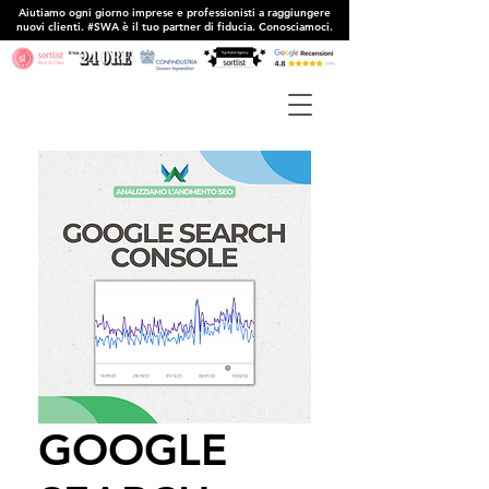
Aiutiamo ogni giorno imprese e professionisti a raggiungere
nuovi clienti. #SWA è il tuo partner di fiducia. Conosciamoci.
GOOGLE