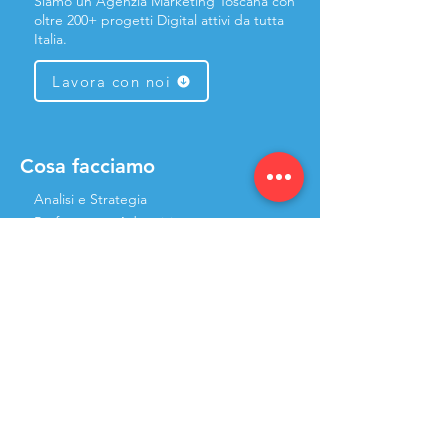
Siamo un'Agenzia Marketing Toscana con
oltre 200+ progetti Digital attivi da tutta
Italia.
Lavora con noi
Cosa facciamo
Analisi e Strategia
Performance Advertising
Content Marketing
Ottimizzazione SEO
Social Media Management
Siti Web & eCommerce
🔥 1° Agenzia Partner WIX ®
Link utili
Area riservata