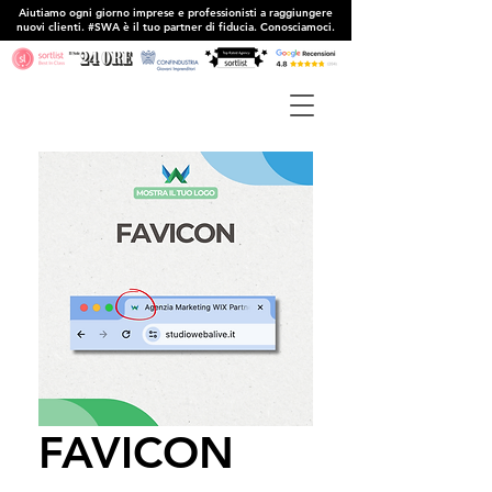
Aiutiamo ogni giorno imprese e professionisti a raggiungere
nuovi clienti. #SWA è il tuo partner di fiducia. Conosciamoci.
FAVICON