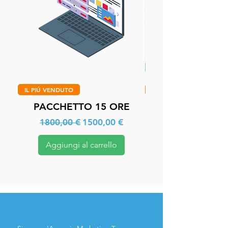
IL PIÚ VENDUTO
DISTINGUITI
PACCHETTO 15 ORE
Prezzo regolare
Prezzo scontato
1800,00 €
1500,00 €
Aggiungi al carrello