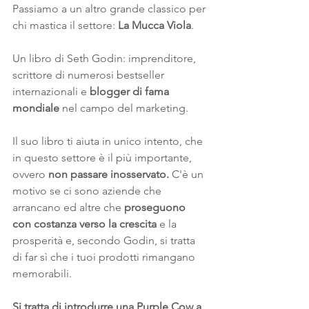
Passiamo a un altro grande classico per 
chi mastica il settore: 
La Mucca Viola
. 
Un libro di Seth Godin: imprenditore, 
scrittore di numerosi bestseller 
internazionali e 
blogger di fama 
mondiale
 nel campo del marketing.
Il suo libro ti aiuta in unico intento, che 
in questo settore è il più importante, 
ovvero 
non passare inosservato. 
C'è un 
motivo se ci sono aziende che 
arrancano ed altre che 
proseguono 
con costanza verso la crescita 
e la 
prosperità e, secondo Godin, si tratta 
di far sì che i tuoi prodotti rimangano 
memorabili. 
Si tratta di introdurre una Purple Cow a 