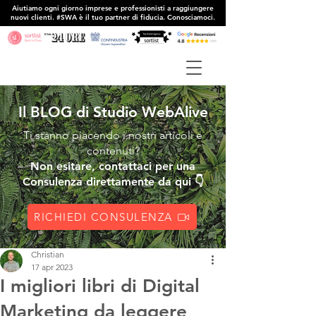
Aiutiamo ogni giorno imprese e professionisti a raggiungere
nuovi clienti. #SWA è il tuo partner di fiducia. Conosciamoci.
Il BLOG di Studio WebAlive
Ti stanno piacendo i nostri articoli e
contenuti?
Non esitare, contattaci per una
Consulenza direttamente da qui 👇
RICHIEDI CONSULENZA
Christian
17 apr 2023
I migliori libri di Digital
Marketing da leggere