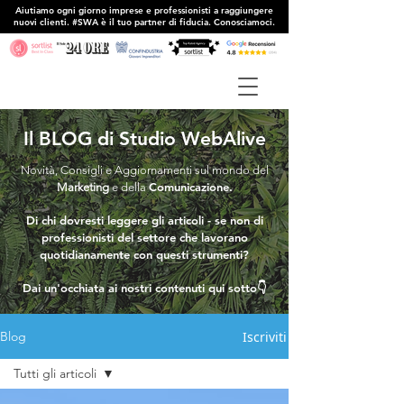
Aiutiamo ogni giorno imprese e professionisti a raggiungere
nuovi clienti. #SWA è il tuo partner di fiducia. Conosciamoci.
Il BLOG di Studio WebAlive
Novità, Consigli e Aggiornamenti sul mondo del
Comunicazione.
Marketing
e della
Di chi dovresti leggere gli articoli - se non di
professionisti del settore che lavorano
quotidianamente con questi strumenti?
Dai un'occhiata ai nostri contenuti qui sotto👇
Iscriviti
Blog
Tutti gli articoli